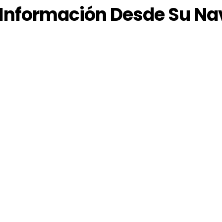
Información Desde Su N
na amplia gama de información del servicio de transporte, cl
ingresos egresos y mucho más
Más información