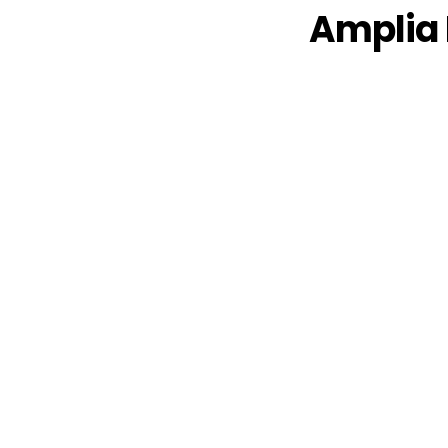
Amplia 
Controle desde la comodidad de su navegador u